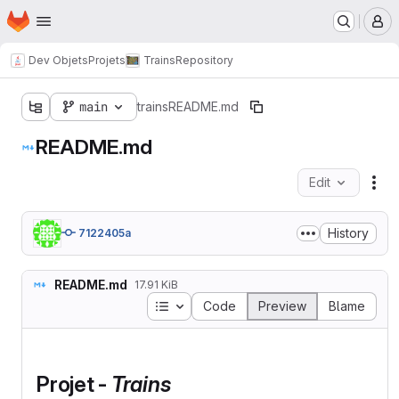
Homepage
Skip to main content
M
Dev Objets
Projets
Trains
Repository
main
trains
README.md
README.md
Edit
Fil
History
7122405a
README.md
17.91 KiB
Table of contents
Code
Preview
Blame
Projet -
Trains